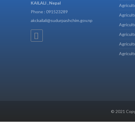
KAILALI , Nepal
Agricult
Phone : 091523289
Agricult
akckailali@sudurpashchim.gov.np
Agricult
Agricult
Agricult
Agricult
© 2021 Copyr