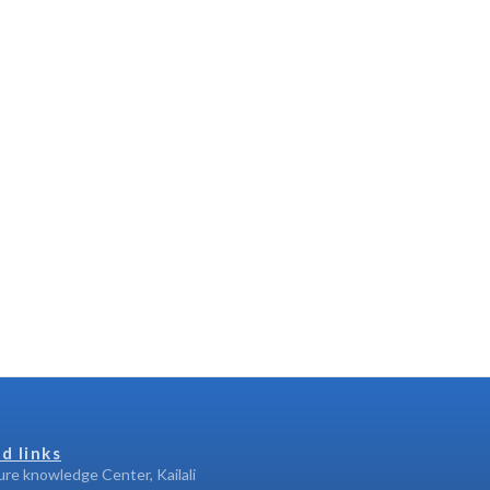
d links
ure knowledge Center, Kailali