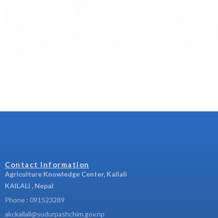
Contact Information
Agriculture Knowledge Center, Kailali
KAILALI , Nepal
Phone : 091523289
akckailali@sudurpashchim.gov.np