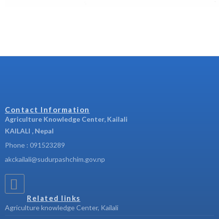
Contact Information
Agriculture Knowledge Center, Kailali
KAILALI , Nepal
Phone : 091523289
akckailali@sudurpashchim.gov.np
Related links
Agriculture knowledge Center, Kailali